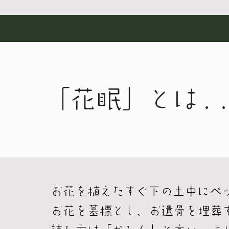
​「花眠」とは..
お花を植えたすぐ下の土中にペ
お花を墓標とし、お遺骨を埋葬