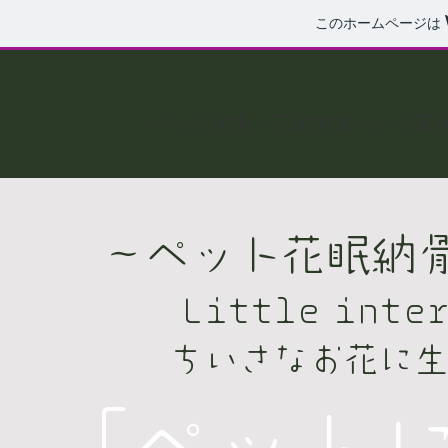
このホームページは
ペット納骨・花眠供養ペット
​～ペット花眠納
​ Little inte
ちいさなお花に
「ペットに