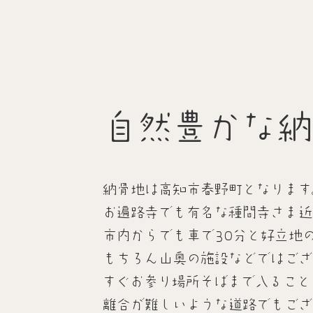
自然豊かな納
納骨地は高知市春野町となります
​お遍路寺でも有名な種間寺さま
市内からでも車で30分と好立地
​もちろん山奥の施設などではご
すぐ
お参り場所そばまで入ること
​離合が難しいような道路でもご