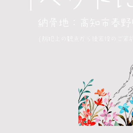
納骨地：高知市春野
(防犯上の観点から後家役のご家