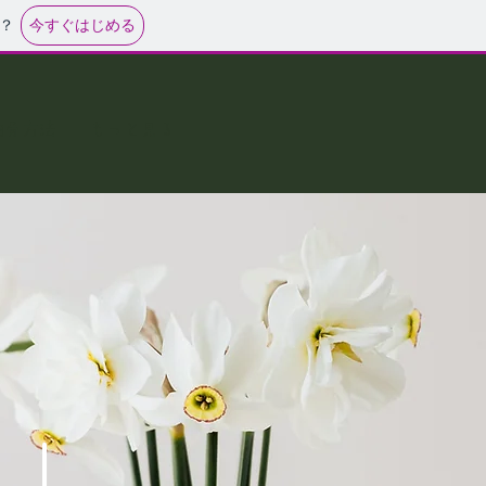
今すぐはじめる
？
納骨方法
もっと見る
.」